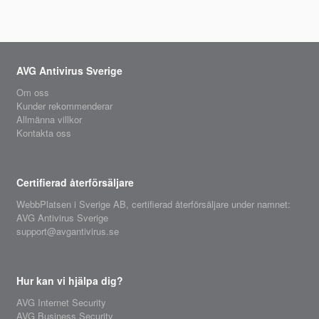
AVG Antivirus Sverige
Om oss
Kunder rekommenderar
Allmänna villkor
Kontakta oss
Certifierad återförsäljare
WebbPlatsen i Sverige AB,
certifierad återförsäljare
under namnet:
AVG Antivirus Sverige
support@avgantivirus.se
Hur kan vi hjälpa dig?
AVG Internet Security
AVG Business Security