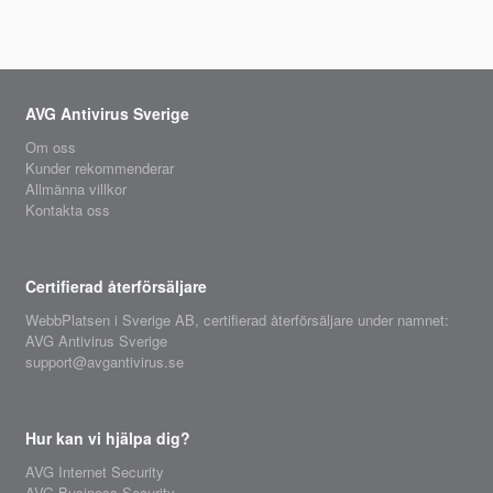
AVG Antivirus Sverige
Om oss
Kunder rekommenderar
Allmänna villkor
Kontakta oss
Certifierad återförsäljare
WebbPlatsen i Sverige AB,
certifierad återförsäljare
under namnet:
AVG Antivirus Sverige
support@avgantivirus.se
Hur kan vi hjälpa dig?
AVG Internet Security
AVG Business Security