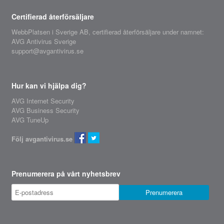
Certifierad återförsäljare
WebbPlatsen i Sverige AB,
certifierad återförsäljare
under namnet:
AVG Antivirus Sverige
support@avgantivirus.se
Hur kan vi hjälpa dig?
AVG Internet Security
AVG Business Security
AVG TuneUp
Följ avgantivirus.se
Prenumerera på vårt nyhetsbrev