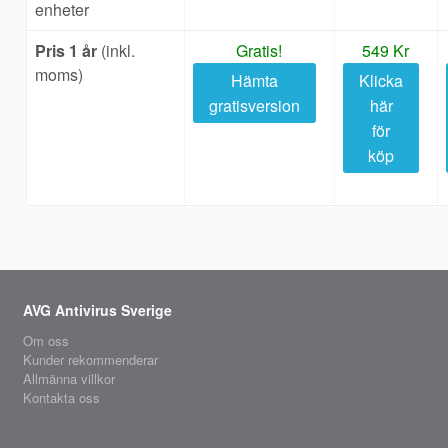
enheter
Pris 1 år
(inkl.
Gratis!
549 Kr
moms)
Hämta
Klicka
gratisversion
här
för
köp
AVG Antivirus Sverige
Om oss
Kunder rekommenderar
Allmänna villkor
Kontakta oss