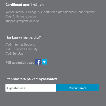
Certifierad återförsäljare
WebbPlatsen i Sverige AB,
certifierad återförsäljare
under namnet:
AVG Antivirus Sverige
support@avgantivirus.se
Hur kan vi hjälpa dig?
AVG Internet Security
AVG Business Security
AVG TuneUp
Följ avgantivirus.se
Prenumerera på vårt nyhetsbrev