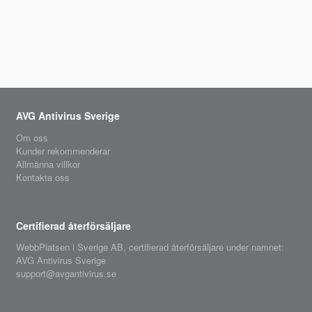
AVG Antivirus Sverige
Om oss
Kunder rekommenderar
Allmänna villkor
Kontakta oss
Certifierad återförsäljare
WebbPlatsen i Sverige AB,
certifierad återförsäljare
under namnet:
AVG Antivirus Sverige
support@avgantivirus.se