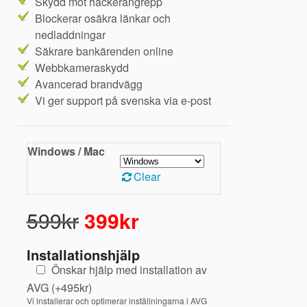
Skydd mot hackerangrepp
Blockerar osäkra länkar och
nedladdningar
Säkrare bankärenden online
Webbkameraskydd
Avancerad brandvägg
Vi ger support på svenska via e-post
Windows / Mac
Clear
Original
Current
599
kr
399
kr
price
price
was:
is:
Installationshjälp
599kr.
399kr.
Önskar hjälp med installation av
AVG
(
+
495
kr
)
Vi installerar och optimerar inställningarna i AVG