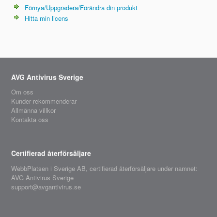
Förnya/Uppgradera/Förändra din produkt
Hitta min licens
AVG Antivirus Sverige
Om oss
Kunder rekommenderar
Allmänna villkor
Kontakta oss
Certifierad återförsäljare
WebbPlatsen i Sverige AB,
certifierad återförsäljare
under namnet:
AVG Antivirus Sverige
support@avgantivirus.se