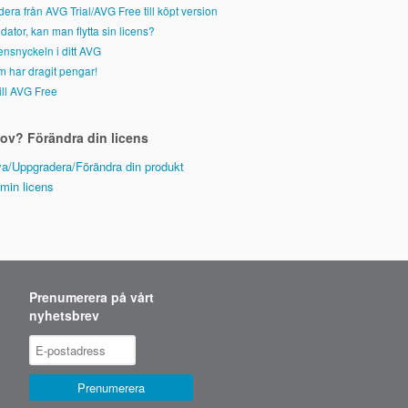
era från AVG Trial/AVG Free till köpt version
dator, kan man flytta sin licens?
censnyckeln i ditt AVG
 har dragit pengar!
ill AVG Free
ov? Förändra din licens
a/Uppgradera/Förändra din produkt
 min licens
Prenumerera på vårt
nyhetsbrev