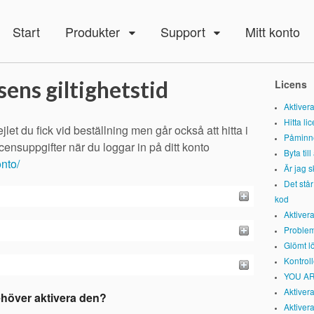
Start
Produkter
Support
Mitt konto
sens giltighetstid
Licens
Aktiver
Hitta l
ejlet du fick vid beställning men går också att hitta i
Påminne
censuppgifter när du loggar in på ditt konto
Byta till
onto/
Är jag 
Det står
kod
Aktiver
Problem
Glömt lö
Kontroll
YOU AR
Aktiver
ehöver aktivera den?
Aktiver