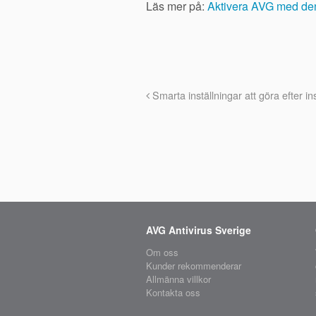
Läs mer på:
Aktivera AVG med den
Smarta inställningar att göra efter i
AVG Antivirus Sverige
Om oss
Kunder rekommenderar
Allmänna villkor
Kontakta oss