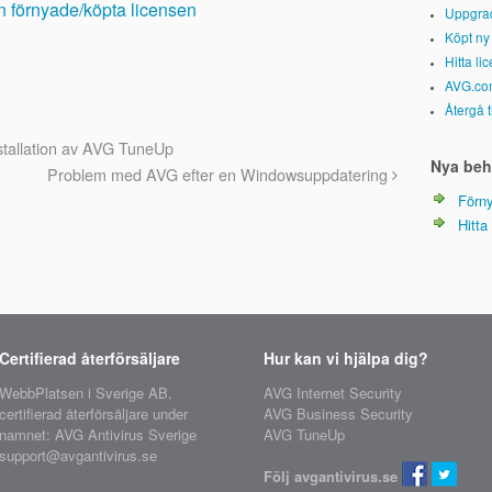
 förnyade/köpta licensen
Uppgrad
Köpt ny 
Hitta li
AVG.com
Återgå t
nstallation av AVG TuneUp
Nya beh
Problem med AVG efter en Windowsuppdatering
Förny
Hitta
Certifierad återförsäljare
Hur kan vi hjälpa dig?
WebbPlatsen i Sverige AB,
AVG Internet Security
certifierad återförsäljare
under
AVG Business Security
namnet: AVG Antivirus Sverige
AVG TuneUp
support@avgantivirus.se
Följ avgantivirus.se