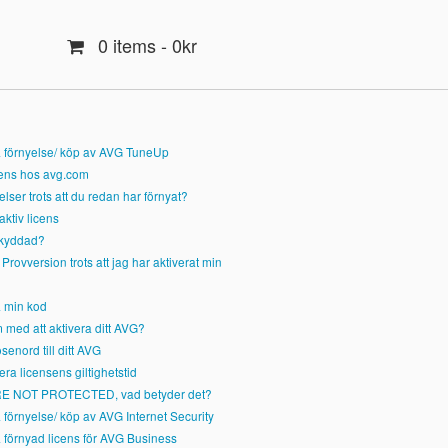
0 items
- 0kr
a förnyelse/ köp av AVG TuneUp
icens hos avg.com
lser trots att du redan har förnyat?
 aktiv licens
skyddad?
 Provversion trots att jag har aktiverat min
a min kod
 med att aktivera ditt AVG?
senord till ditt AVG
era licensens giltighetstid
E NOT PROTECTED, vad betyder det?
a förnyelse/ köp av AVG Internet Security
a förnyad licens för AVG Business