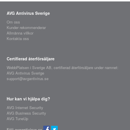
AVG Antivirus Sverige
Om oss
Kunder rekommenderar
Allmänna villkor
Kontakta oss
Certifierad återförsäljare
WebbPlatsen i Sverige AB,
certifierad återförsäljare
under namnet:
AVG Antivirus Sverige
support@avgantivirus.se
Hur kan vi hjälpa dig?
AVG Internet Security
AVG Business Security
AVG TuneUp
Följ avgantivirus.se